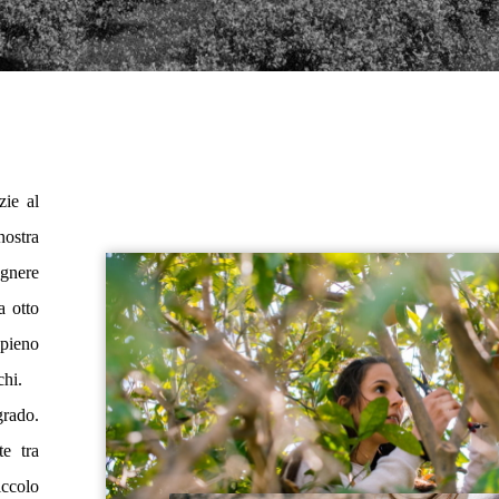
zie al
nostra
egnere
a otto
 pieno
chi.
grado.
te tra
iccolo