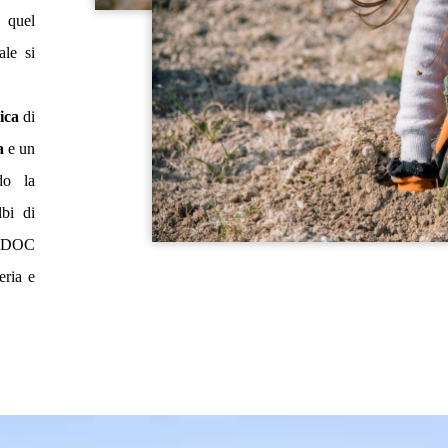
 quel
ale si
ica
di
a
e un
do la
bi di
DOC
eria e